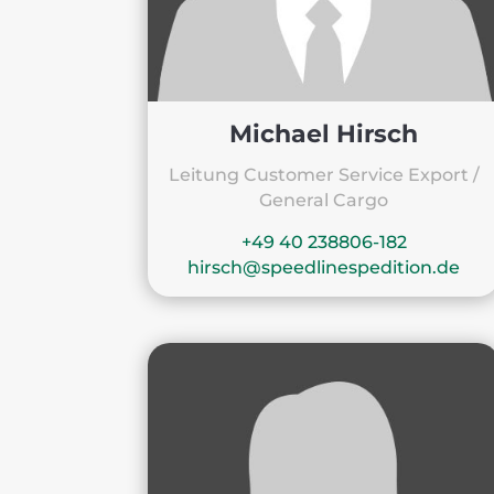
Michael Hirsch
Leitung Customer Service Export /
General Cargo
+49 40 238806-182
hirsch@speedlinespedition.de